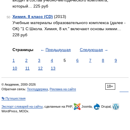
входит в состав учебно-методического комплекта,
который… 225 руб
Химия. 8 класс (CD)
(2013)
50
Учебные материалы образовательного комплекса (далее -
ОК) "1 С:Школа. Химия, 8 кл." включают основы химии…
228 руб
Страницы
←
Предыдущая
Следующая
→
1
2
3
4
5
6
7
8
9
10
11
12
13
© Академик, 2000-2026
18+
Обратная связь:
Техподдержка
,
Реклама на сайте
👣 Путешествия
Экспорт словарей на сайты
, сделанные на PHP,
Joomla,
Drupal,
WordPress, MODx.